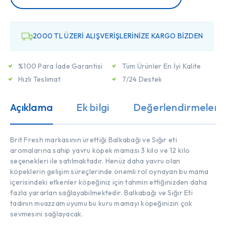
2000 TL ÜZERİ ALIŞVERİŞLERİNİZE KARGO BİZDEN
%100 Para İade Garantisi
Tüm Ürünler En İyi Kalite
Hızlı Teslimat
7/24 Destek
Açıklama
Ek bilgi
Değerlendirmeler (
Brit Fresh markasının ürettiği Balkabağı ve Sığır eti
aromalarına sahip yavru köpek maması 3 kilo ve 12 kilo
seçenekleri ile satılmaktadır. Henüz daha yavru olan
köpeklerin gelişim süreçlerinde önemli rol oynayan bu mama
içerisindeki etkenler köpeğiniz için tahmin ettiğinizden daha
fazla yararlan sağlayabilmektedir. Balkabağı ve Sığır Eti
tadının muazzam uyumu bu kuru mamayı köpeğinizin çok
sevmesini sağlayacak.