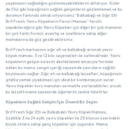
yaşamasını sağladığını gözlemleyebildiklerini aktarıyor. Sizler
de Filiz gibi köpeğinizin sağlıklı gelişimlerini gözlemlemek ve bu
durumun farkında olmak istiyorsanız “Balkabağı ve Sığır Etli
Brit Fresh: Yavru Köpeklerin Favori Maması” tercihi
yapabileceğiniz gibi Yavru Köpekler için diğer bir çok mamanın
bir çok farklı formül, avantaj ve özelliklere sahip diğer
mamalarına da göz gezdirebilirsiniz.
Brit Fresh markasının sığır eti ve balkabağı aromalı yavru
köpek maması, 3 ve 12 kilo seçenekleri ile satılmaktadır. Yavru
köpeklerin gelişim sürecini desteklemek amacıyla formüle
edilen bu mama, zengin içeriği sayesinde yavruların sağlıklı
büyümesini sağlar. Sığır eti ve balkabağı lezzetleri, köpeğinizin
iştahla yemek yiyebilmesi için ideal bir kombinasyon sunar.
Yavru köpekler kuru mamaları sevmekte zorlanabilirler, ancak
bu lezzetli mama sayesinde öğünlerini zevkle tüketirler.
Köpeklerin Sağlıklı Gelişimi İçin Önemli Bir Seçim
Brit Fresh Sığır Etli ve Balkabaklı Yavru Köpek Maması,
özellikle 3 ila 24 aylık yavru köpekler ile 25 kilonun üzerindeki
büyük ırklara sahip genç köpekler için uygundur. Mama,