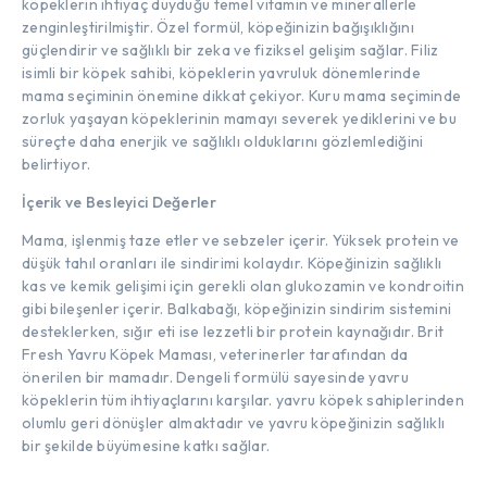
köpeklerin ihtiyaç duyduğu temel vitamin ve minerallerle
zenginleştirilmiştir. Özel formül, köpeğinizin bağışıklığını
güçlendirir ve sağlıklı bir zeka ve fiziksel gelişim sağlar. Filiz
isimli bir köpek sahibi, köpeklerin yavruluk dönemlerinde
mama seçiminin önemine dikkat çekiyor. Kuru mama seçiminde
zorluk yaşayan köpeklerinin mamayı severek yediklerini ve bu
süreçte daha enerjik ve sağlıklı olduklarını gözlemlediğini
belirtiyor.
İçerik ve Besleyici Değerler
Mama, işlenmiş taze etler ve sebzeler içerir. Yüksek protein ve
düşük tahıl oranları ile sindirimi kolaydır. Köpeğinizin sağlıklı
kas ve kemik gelişimi için gerekli olan glukozamin ve kondroitin
gibi bileşenler içerir. Balkabağı, köpeğinizin sindirim sistemini
desteklerken, sığır eti ise lezzetli bir protein kaynağıdır. Brit
Fresh Yavru Köpek Maması, veterinerler tarafından da
önerilen bir mamadır. Dengeli formülü sayesinde yavru
köpeklerin tüm ihtiyaçlarını karşılar. yavru köpek sahiplerinden
olumlu geri dönüşler almaktadır ve yavru köpeğinizin sağlıklı
bir şekilde büyümesine katkı sağlar.