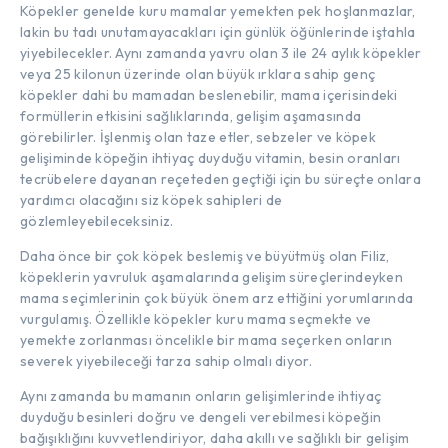
Köpekler genelde kuru mamalar yemekten pek hoşlanmazlar,
lakin bu tadı unutamayacakları için günlük öğünlerinde iştahla
yiyebilecekler. Aynı zamanda yavru olan 3 ile 24 aylık köpekler
veya 25 kilonun üzerinde olan büyük ırklara sahip genç
köpekler dahi bu mamadan beslenebilir, mama içerisindeki
formüllerin etkisini sağlıklarında, gelişim aşamasında
görebilirler. İşlenmiş olan taze etler, sebzeler ve köpek
gelişiminde köpeğin ihtiyaç duyduğu vitamin, besin oranları
tecrübelere dayanan reçeteden geçtiği için bu süreçte onlara
yardımcı olacağını siz köpek sahipleri de
gözlemleyebileceksiniz.
Daha önce bir çok köpek beslemiş ve büyütmüş olan Filiz,
köpeklerin yavruluk aşamalarında gelişim süreçlerindeyken
mama seçimlerinin çok büyük önem arz ettiğini yorumlarında
vurgulamış. Özellikle köpekler kuru mama seçmekte ve
yemekte zorlanması öncelikle bir mama seçerken onların
severek yiyebileceği tarza sahip olmalı diyor.
Aynı zamanda bu mamanın onların gelişimlerinde ihtiyaç
duyduğu besinleri doğru ve dengeli verebilmesi köpeğin
bağışıklığını kuvvetlendiriyor, daha akıllı ve sağlıklı bir gelişim