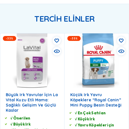
TERCİH ELİNLER
-33%
-35%
Büyük Irk Yavrular İçin La
Küçük Irk Yavru
Vital Kuzu Etli Mama:
Köpeklere “Royal Canin”
Sağlıklı Gelişim Ve Güçlü
Mini Puppy Besin Desteği
Kaslar
√ En Çok Satılan
√ Önerilen
√ Küçük Irk
√ Büyük Irk
√ Yavru Köpekler için