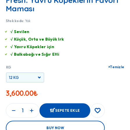
Fresh: Yavru Köpeklerin Favori
Maması
Stok kodu:
Yok
√ Sevilen
√ Küçük, Orta ve Büyük Irk
√ Yavru Köpekler için
√ Balkabağı ve Sığır Etli
Temizle
KG
3,600.00
₺
SEPETE EKLE
BUY NOW