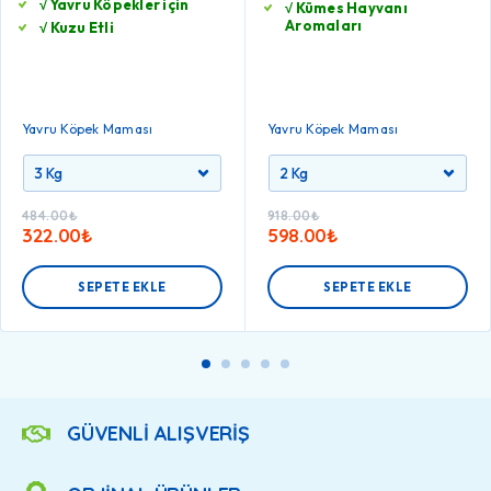
√ Yavru Köpekler için
√ Kümes Hayvanı
Aromaları
√ Kuzu Etli
Yavru Köpek Maması
Yavru Köpek Maması
484.00
₺
918.00
₺
322.00
₺
598.00
₺
SEPETE EKLE
SEPETE EKLE
GÜVENLİ ALIŞVERİŞ