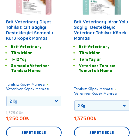
Brit Veterinary Diyet
Brit Veterinary İdrar Yolu
Tahılsız Cilt Sağlığı
Sağlığı Destekleyici
Destekleyici Somonlu
Veteriner Tahılsız Köpek
Kuru Köpek Maması
Maması
Brit Veterinary
Brit Veterinary
Tüm Irklar
Tüm Irklar
1-12 Yaş
Tüm Yaşlar
Somonlu Veteriner
Veteriner Tahılsız
Tahılsız Mama
Yumurtalı Mama
Tahılsız Köpek Maması
Veteriner Köpek Maması
Tahılsız Köpek Maması
Veteriner Köpek Maması
1,375.00
₺
1,250.00
₺
1,375.00
₺
SEPETE EKLE
SEPETE EKLE