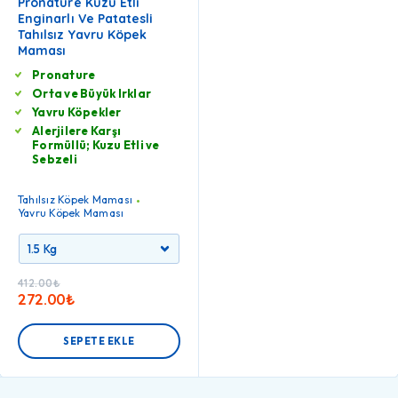
Pronature Kuzu Etli
Enginarlı Ve Patatesli
Tahılsız Yavru Köpek
Maması
Pronature
Orta ve Büyük Irklar
Yavru Köpekler
Alerjilere Karşı
Formüllü; Kuzu Etli ve
Sebzeli
Tahılsız Köpek Maması
Yavru Köpek Maması
412.00
₺
272.00
₺
SEPETE EKLE