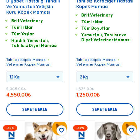
Diyabet Hastalığı Hindili
Tahılsız Karaciğer Hastası
Ve Yumurtalı Yetişkin
Köpek Maması
Kuru Köpek Maması
Brit Veterinary
Brit Veterinary
Tüm Irklar
Tüm Irklar
Tüm Boyutlar
Tüm Yaşlar
Yumurtalı, Tahılsız ve
Diyet Veteriner Maması
Hindili, Yumurtalı,
Tahılsız Diyet Maması
Tahılsız Köpek Maması
Tahılsız Köpek Maması
Veteriner Köpek Maması
Veteriner Köpek Maması
5,005.00
₺
1,375.00
₺
4,550.00
₺
1,250.00
₺
SEPETE EKLE
SEPETE EKLE
-37%
-32%