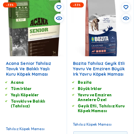
-35%
-33%
Acana Senior Tahılsız
Bozita Tahılsız Geyik Etli
Tavuk Ve Balıklı Yaşlı
Yavru Ve Emziren Büyük
Kuru Köpek Maması
Irk Yavru Köpek Maması
Acana
Bozita
Tüm Irklar
Büyük Irklar
Yaşlı Köpekler
Yavru ve Emziren
Annelere Özel
Tavuklu ve Balıklı
(Tahılsız)
Geyik Etli, Tahılsız Kuru
Köpek Maması
Tahılsız Köpek Maması
Tahılsız Köpek Maması