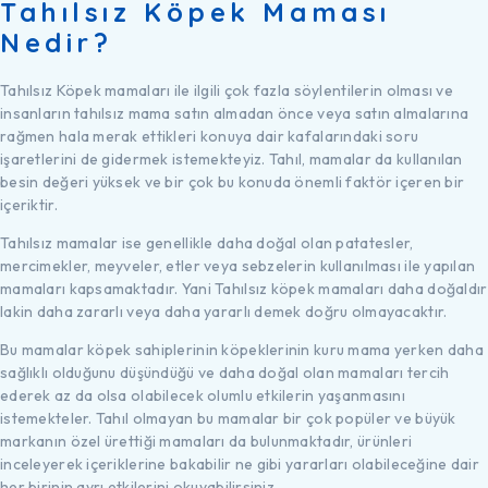
Tahılsız Köpek Maması
Nedir?
Tahılsız Köpek mamaları ile ilgili çok fazla söylentilerin olması ve
insanların tahılsız mama satın almadan önce veya satın almalarına
rağmen hala merak ettikleri konuya dair kafalarındaki soru
işaretlerini de gidermek istemekteyiz. Tahıl, mamalar da kullanılan
besin değeri yüksek ve bir çok bu konuda önemli faktör içeren bir
içeriktir.
Tahılsız mamalar ise genellikle daha doğal olan patatesler,
mercimekler, meyveler, etler veya sebzelerin kullanılması ile yapılan
mamaları kapsamaktadır. Yani Tahılsız köpek mamaları daha doğaldır
lakin daha zararlı veya daha yararlı demek doğru olmayacaktır.
Bu mamalar köpek sahiplerinin köpeklerinin kuru mama yerken daha
sağlıklı olduğunu düşündüğü ve daha doğal olan mamaları tercih
ederek az da olsa olabilecek olumlu etkilerin yaşanmasını
istemekteler. Tahıl olmayan bu mamalar bir çok popüler ve büyük
markanın özel ürettiği mamaları da bulunmaktadır, ürünleri
inceleyerek içeriklerine bakabilir ne gibi yararları olabileceğine dair
her birinin ayrı etkilerini okuyabilirsiniz.