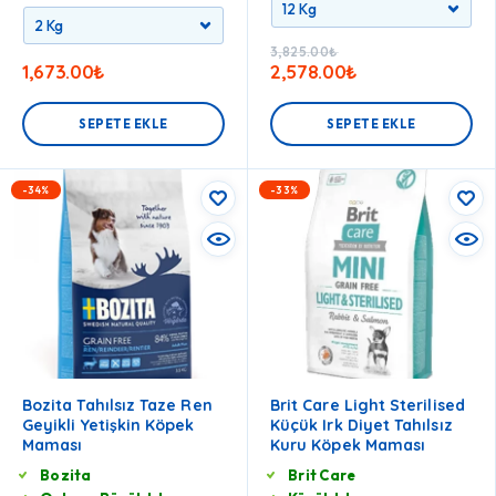
3,825.00
₺
1,673.00
₺
2,578.00
₺
SEPETE EKLE
SEPETE EKLE
-34%
-33%
Bozita Tahılsız Taze Ren
Brit Care Light Sterilised
Geyikli Yetişkin Köpek
Küçük Irk Diyet Tahılsız
Maması
Kuru Köpek Maması
Bozita
Brit Care