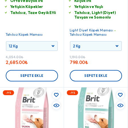
Orta ve Büyük Irk
Küçük Irk
Yetişkin Köpekler
Yetişkin ve Yaşlı
Tahılsız, Taze Geyik Etli
Tahılsız, Light (Diyet)
Tavşan ve Somonlu
Light Diyet Köpek Maması
Tahılsız Köpek Maması
Tahılsız Köpek Maması
4,054.00
₺
1,190.00
₺
2,685.00
₺
798.00
₺
SEPETE EKLE
SEPETE EKLE
-9%
-9%