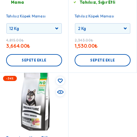
Mama
Tahılsız, Sığır Etli
Tahılsız Köpek Maması
Tahılsız Köpek Maması
4,815.00
₺
2,343.00
₺
3,664.00
₺
1,530.00
₺
SEPETE EKLE
SEPETE EKLE
-34%