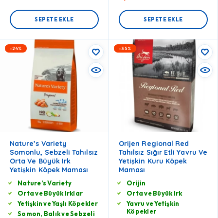
SEPETE EKLE
SEPETE EKLE
-24%
-35%
Nature’s Variety
Orijen Regional Red
Somonlu, Sebzeli Tahılsız
Tahılsız Sığır Etli Yavru Ve
Orta Ve Büyük Irk
Yetişkin Kuru Köpek
Yetişkin Köpek Maması
Maması
Nature’s Variety
Orijin
Orta ve Büyük Irklar
Orta ve Büyük Irk
Yetişkin ve Yaşlı Köpekler
Yavru ve Yetişkin
Köpekler
Somon, Balık ve Sebzeli