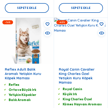
SEPETE EKLE
SEPETE EKLE
-16%
-40%
Reflex Adult Balık
Royal Canin Cavalier
Aromalı Yetişkin Kuru
King Charles Özel
Köpek Maması
Yetişkin Kuru Köpek
Maması
Reflex
Royal Canin
Orta ve Büyük Irk
Küçük Irk
Yetişkin Köpekler
King Charles Özel
Balık Aromalı
Kümes Hayvanı Aroması