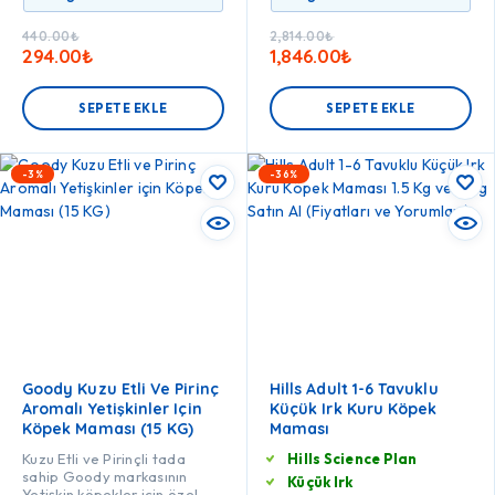
440.00
₺
2,814.00
₺
294.00
₺
1,846.00
₺
SEPETE EKLE
SEPETE EKLE
-3%
-36%
Goody Kuzu Etli Ve Pirinç
Hills Adult 1-6 Tavuklu
Aromalı Yetişkinler Için
Küçük Irk Kuru Köpek
Köpek Maması (15 KG)
Maması
Kuzu Etli ve Pirinçli tada
Hills Science Plan
sahip Goody markasının
Küçük Irk
Yetişkin köpekler için özel