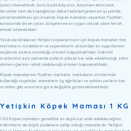
iyisini istemektedir, bunu bizde biliyoruz. Ama hem ekonomik
durumlar hem de köpeğimizin daha fazla bütçeden en iyi şekilde
yararlanabilmesi için insanlar köpek mamaları seçerken fiyatları
konusunda da en iyisini, bütçelerine en uygun olacak olanı tercih
etmek istemekteler.
Yukarıda listelenen Yetişkin köpeklerinizin için köpek mamaları tüm
markaların, modellerin ve seçeneklerin arasından en uygunlarının
seçilerek sizlere sunulduğu ürünleri kapsamaktadır. İndirimli
ürünlerimiz aynı zamanda sizlerin yüksek kar elde edebileceği, satın
alırken içlerinin rahat olabileceği ürünleri kapsamaktadır.
Köpek mamalarının fiyatları markalar, markaların ürünlerinde
kullandığı reçeteler, mamaların kg ağırlıkları ve satılan yerlerin kar
oranları gibi unsurlara göre değişiklik gösterebilmektedir.
Yetişkin Köpek Maması 1 KG
1 KG Köpek mamaları genellikle en düşük kar elde edebileceğiniz,
indirimlerin de düşük yüzdelere sahip olduğu mamalardır. Yetişkin
Köpek Maması fiyatlarını inceleyenler için genellikle bu mamalar test