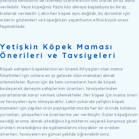
yaktıysa kendisinin de istemesi üzerine kontrollü olarak biraz daha
verilebilir. Veya köpeğiniz fazla kilo almaya başladıysa bu biraz
kısılarak verilebilir. Lakin her köpek aynı değildir, bu durumlar için
sizlerin gözlemleri ve köpeğinizin yaşantısının etkisi büyük unsur
taşımaktadır.
Yetişkin Köpek Maması
Önerileri ve Tavsiyeleri
Köpek sahipleri köpeklerinin en önemli ihtiyaçları olan mama
tüketimleri için onlara en iyi gelecek olan mamaları almak
istemekteler. Bunun için de hem uzmanların hem de köpek
besleyerek deneyim sahiplerinin önerileri, tavsiyelerinden
yararlanarak karar vermek istemekteler. Her köpek için mama öneri
ve tavsiyeleri aynı olmayacaktır. Lakin yukarıda yetişkin köpek
mamaları için yapılan ürün paylaşımlarımızda her bir üründe kullanıcı
yorumları, şikayetleri ve önerilerine yer verilmiştir. Sizler köpeğinizin
sevdiği aroma, almak istediğiniz kg miktarını seçerek karşınıza çıkan
ürünleri incelediğiniz de açıklamalarını okuyabilir ve oradan
önerileri, tavsiyeleri en güncel şekilde öğrenebilirsiniz.