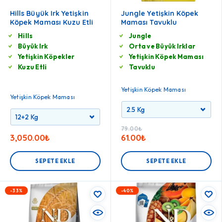
Hills Büyük Irk Yetişkin
Jungle Yetişkin Köpek
Köpek Maması Kuzu Etli
Maması Tavuklu
Hills
Jungle
Büyük Irk
Orta ve Büyük Irklar
Yetişkin Köpekler
Yetişkin Köpek Maması
Kuzu Etli
Tavuklu
Yetişkin Köpek Maması
Yetişkin Köpek Maması
79.00
₺
3,050.00
₺
61.00
₺
SEPETE EKLE
SEPETE EKLE
-33%
-40%