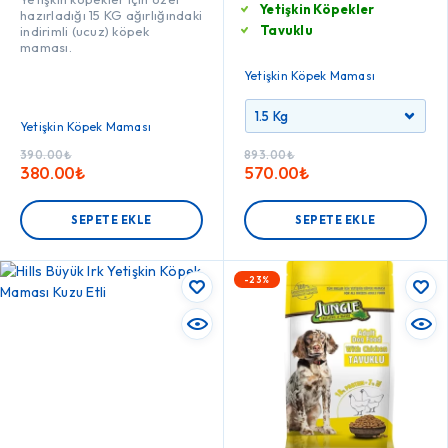
Yetişkin Köpekler
hazırladığı 15 KG ağırlığındaki
Tavuklu
indirimli (ucuz) köpek
maması.
Yetişkin Köpek Maması
Yetişkin Köpek Maması
390.00
₺
893.00
₺
380.00
₺
570.00
₺
SEPETE EKLE
SEPETE EKLE
-23%