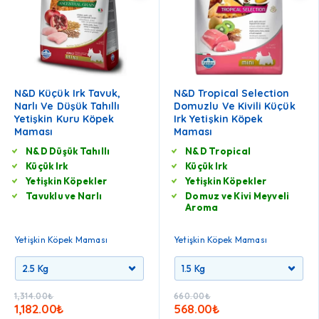
N&D Küçük Irk Tavuk,
N&D Tropical Selection
Narlı Ve Düşük Tahıllı
Domuzlu Ve Kivili Küçük
Yetişkin Kuru Köpek
Irk Yetişkin Köpek
Maması
Maması
N&D Düşük Tahıllı
N&D Tropical
Küçük Irk
Küçük Irk
Yetişkin Köpekler
Yetişkin Köpekler
Tavuklu ve Narlı
Domuz ve Kivi Meyveli
Aroma
Yetişkin Köpek Maması
Yetişkin Köpek Maması
1,314.00
₺
660.00
₺
1,182.00
₺
568.00
₺