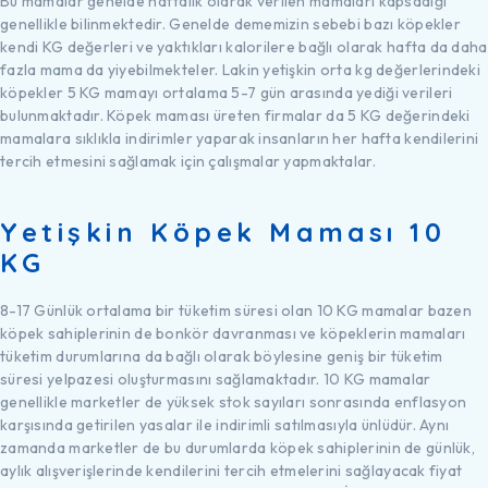
Bu mamalar genelde haftalık olarak verilen mamaları kapsadığı
genellikle bilinmektedir. Genelde dememizin sebebi bazı köpekler
kendi KG değerleri ve yaktıkları kalorilere bağlı olarak hafta da daha
fazla mama da yiyebilmekteler. Lakin yetişkin orta kg değerlerindeki
köpekler 5 KG mamayı ortalama 5-7 gün arasında yediği verileri
bulunmaktadır. Köpek maması üreten firmalar da 5 KG değerindeki
mamalara sıklıkla indirimler yaparak insanların her hafta kendilerini
tercih etmesini sağlamak için çalışmalar yapmaktalar.
Yetişkin Köpek Maması 10
KG
8-17 Günlük ortalama bir tüketim süresi olan 10 KG mamalar bazen
köpek sahiplerinin de bonkör davranması ve köpeklerin mamaları
tüketim durumlarına da bağlı olarak böylesine geniş bir tüketim
süresi yelpazesi oluşturmasını sağlamaktadır. 10 KG mamalar
genellikle marketler de yüksek stok sayıları sonrasında enflasyon
karşısında getirilen yasalar ile indirimli satılmasıyla ünlüdür. Aynı
zamanda marketler de bu durumlarda köpek sahiplerinin de günlük,
aylık alışverişlerinde kendilerini tercih etmelerini sağlayacak fiyat