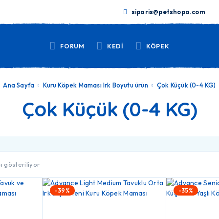
siparis@petshopa.com
FORUM
KEDİ
KÖPEK
Ana Sayfa
Kuru Köpek Maması Irk Boyutu ürün
Çok Küçük (0-4 KG)
Çok Küçük (0-4 KG)
ı gösteriliyor
-39%
-35%