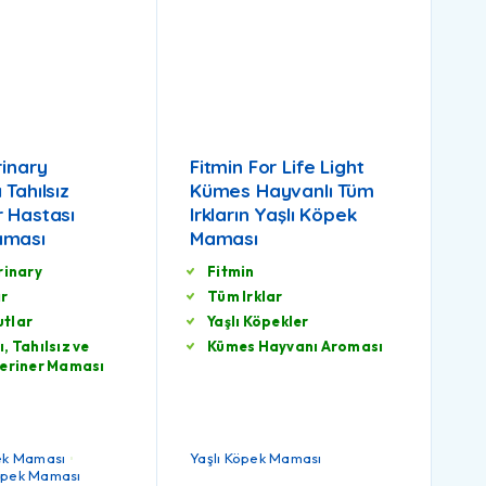
rinary
Fitmin For Life Light
 Tahılsız
Kümes Hayvanlı Tüm
 Hastası
Irkların Yaşlı Köpek
aması
Maması
rinary
Fitmin
ar
Tüm Irklar
tlar
Yaşlı Köpekler
, Tahılsız ve
Kümes Hayvanı Aroması
teriner Maması
pek Maması
Yaşlı Köpek Maması
öpek Maması