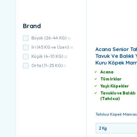
Brand
Büyük (26-44 KG)
10
İri (45 KG ve Üzeri)
10
Acana Senior Tah
Tavuk Ve Balıklı 
Küçük (4-10 KG)
22
Kuru Köpek Mam
Orta (11-25 KG)
11
Acana
Tüm Irklar
Yaşlı Köpekler
Tavuklu ve Balıklı
(Tahılsız)
Tahılsız Köpek Mamas