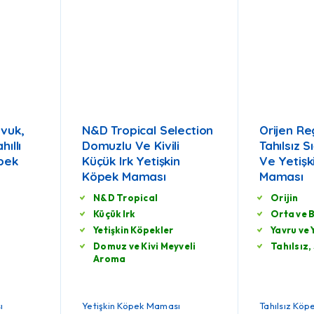
avuk,
N&D Tropical Selection
Orijen Re
hıllı
Domuzlu Ve Kivili
Tahılsız S
öpek
Küçük Irk Yetişkin
Ve Yetişk
Köpek Maması
Maması
N&D Tropical
Orijin
Küçük Irk
Orta ve B
Yetişkin Köpekler
Yavru ve 
Domuz ve Kivi Meyveli
Tahılsız, 
Aroma
ı
Yetişkin Köpek Maması
Tahılsız Kö