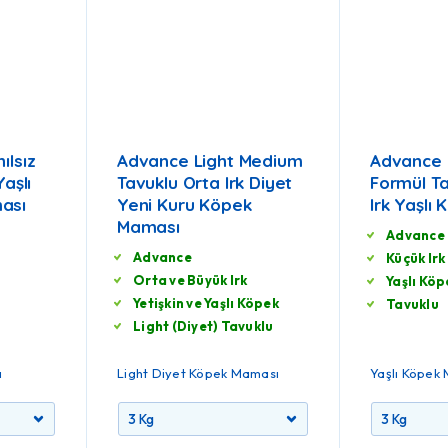
ılsız
Advance Light Medium
Advance 
Yaşlı
Tavuklu Orta Irk Diyet
Formül T
ası
Yeni Kuru Köpek
Irk Yaşlı
Maması
Advance
Advance
Küçük Irk
Orta ve Büyük Irk
Yaşlı Köp
Yetişkin ve Yaşlı Köpek
Tavuklu
Light (Diyet) Tavuklu
ı
Light Diyet Köpek Maması
Yaşlı Köpek