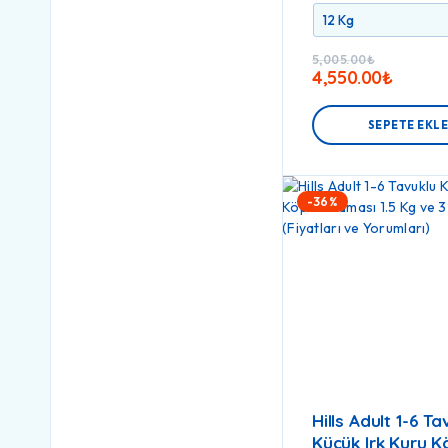
5,005.00
₺
4,550.00
₺
SEPETE EKL
-36%
Hills Adult 1-6 Ta
Küçük Irk Kuru 