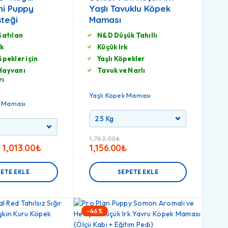
ni Puppy
Yaşlı Tavuklu Köpek
steği
Maması
Satılan
N&D Düşük Tahıllı
rk
Küçük Irk
öpekler için
Yaşlı Köpekler
Hayvanı
Tavuk ve Narlı
rı
Yaşlı Köpek Maması
k Maması
1,762.00
₺
–
1,013.00
₺
1,156.00
₺
ETE EKLE
SEPETE EKLE
-46%