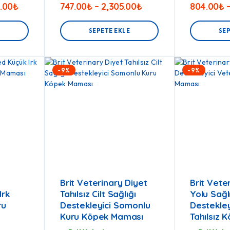
2.00
₺
747.00
₺
–
2,305.00
₺
804.00
₺
E
SEPETE EKLE
SEP
-9%
-9%
Brit Veterinary Diyet
Brit Vete
Irk
Tahılsız Cilt Sağlığı
Yolu Sağl
ru
Destekleyici Somonlu
Destekley
Kuru Köpek Maması
Tahılsız