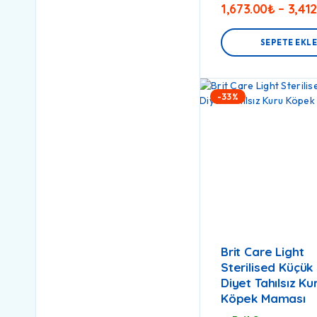
1,673.00
₺
–
3,41
SEPETE EKL
-33%
Brit Care Light
Sterilised Küçük 
Diyet Tahılsız Ku
Köpek Maması