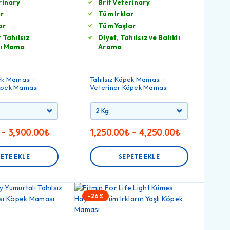
rinary
Brit Veterinary
ar
Tüm Irklar
ar
Tüm Yaşlar
 Tahılsız
Diyet, Tahılsız ve Balıklı
lı Mama
Aroma
pek Maması
Tahılsız Köpek Maması
öpek Maması
Veteriner Köpek Maması
–
3,900.00
₺
1,250.00
₺
–
4,250.00
₺
ETE EKLE
SEPETE EKLE
-26%