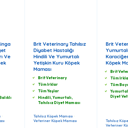
Ringa
Brit Veterinary Tahılsız
Brit Vete
yet
Diyabet Hastalığı
Yumurtalı
rı Ve
Hindili Ve Yumurtalı
Karaciğer
pek
Yetişkin Kuru Köpek
Köpek M
Maması
Brit Vete
Brit Veterinary
Tüm Irkl
Tüm Irklar
Tüm Boyu
Tüm Yaşlar
Yumurtalı
Diyet Ve
Balıklı
Hindili, Yumurtalı,
Tahılsız Diyet Maması
ı
Tahılsız Köpek Maması
ası
Veteriner Köpek Maması
Tahılsız Kö
Veteriner K