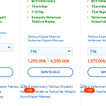
Brit Veterinary
Brit Vete
Tüm Irklar
Tüm Irkl
1-12 Yaş
Tüm Yaşl
iyet)
Somonlu Veteriner
Veteriner
lu
Tahılsız Mama
Yumurta
ması
ı
Tahılsız Köpek Maması
Tahılsız Kö
Veteriner Köpek Maması
Veteriner K
1,250.00
₺
–
4,550.00
₺
1,375.00
₺
E
SEPETE EKLE
SEP
-9%
-9%