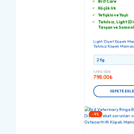
Brit Care
Küçük Irk
Yetişkin ve Yaşlı
Tahılsız, Light (D
Tavşan ve Somon
Light Diyet Köpek Ma
Tahılsız Köpek Mamas
1,190.00
₺
798.00
₺
SEPETE EKL
-9%