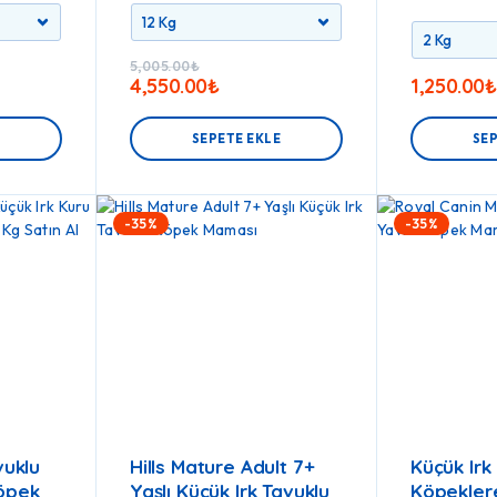
5,005.00
₺
4,550.00
₺
1,250.00
₺
E
SEPETE EKLE
SEP
-35%
-35%
vuklu
Hills Mature Adult 7+
Küçük Irk
Köpek
Yaşlı Küçük Irk Tavuklu
Köpekler