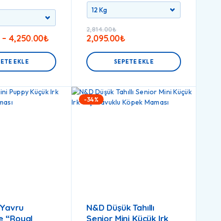
2,814.00
₺
–
4,250.00
₺
2,095.00
₺
ETE EKLE
SEPETE EKLE
-34%
 Yavru
N&D Düşük Tahıllı
e “Royal
Senior Mini Küçük Irk