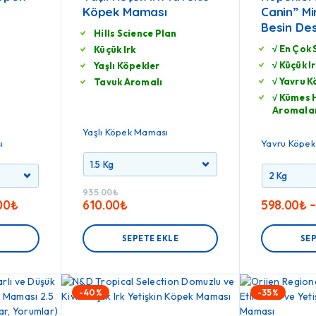
Köpek Maması
Canin” Mi
Besin De
Hills Science Plan
√ En Çok 
Küçük Irk
√ Küçük I
Yaşlı Köpekler
√ Yavru K
Tavuk Aromalı
√ Kümes 
Aromala
Yaşlı Köpek Maması
ı
Yavru Köpe
935.00
₺
00
₺
610.00
₺
598.00
₺
E
SEPETE EKLE
SEP
-40%
-35%