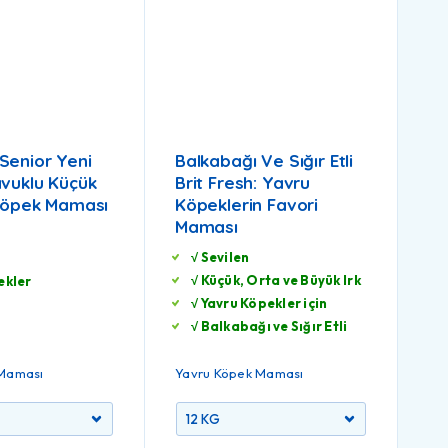
Senior Yeni
Balkabağı Ve Sığır Etli
avuklu Küçük
Brit Fresh: Yavru
 Köpek Maması
Köpeklerin Favori
Maması
√ Sevilen
√ Küçük, Orta ve Büyük Irk
ekler
√ Yavru Köpekler için
√ Balkabağı ve Sığır Etli
 Maması
Yavru Köpek Maması