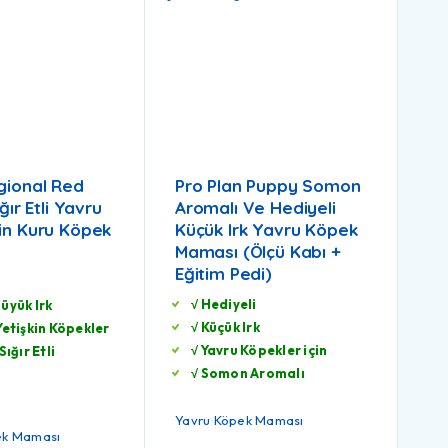
gional Red
Pro Plan Puppy Somon
ığır Etli Yavru
Aromalı Ve Hediyeli
in Kuru Köpek
Küçük Irk Yavru Köpek
Maması (Ölçü Kabı +
Eğitim Pedi)
√ Hediyeli
üyük Irk
√ Küçük Irk
Yetişkin Köpekler
√ Yavru Köpekler için
Sığır Etli
√ Somon Aromalı
Yavru Köpek Maması
pek Maması