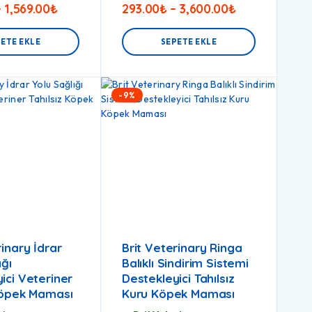
–
1,569.00
₺
293.00
₺
–
3,600.00
₺
ETE EKLE
SEPETE EKLE
-9%
rinary İdrar
Brit Veterinary Ringa
ığı
Balıklı Sindirim Sistemi
ici Veteriner
Destekleyici Tahılsız
 Köpek Maması
Kuru Köpek Maması