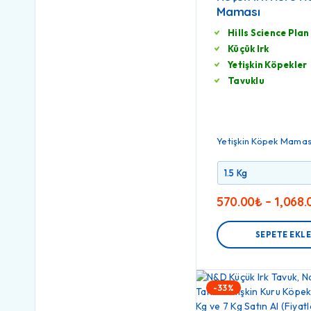
Maması
Hills Science Plan
Küçük Irk
Yetişkin Köpekler
Tavuklu
Yetişkin Köpek Mamas
570.00
₺
–
1,068.
SEPETE EKL
-33%