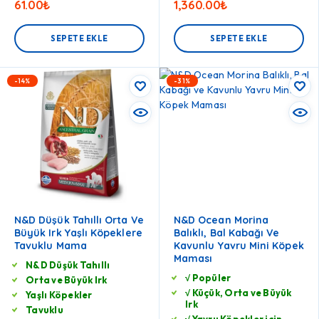
61.00
₺
1,360.00
₺
SEPETE EKLE
SEPETE EKLE
-14%
-31%
N&D Düşük Tahıllı Orta Ve
N&D Ocean Morina
Büyük Irk Yaşlı Köpeklere
Balıklı, Bal Kabağı Ve
Tavuklu Mama
Kavunlu Yavru Mini Köpek
Maması
N&D Düşük Tahıllı
√ Popüler
Orta ve Büyük Irk
√ Küçük, Orta ve Büyük
Yaşlı Köpekler
Irk
Tavuklu
√ Yavru Köpekler için