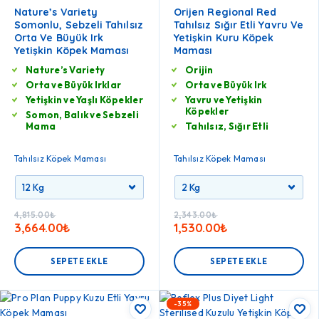
Nature’s Variety
Orijen Regional Red
Somonlu, Sebzeli Tahılsız
Tahılsız Sığır Etli Yavru Ve
Orta Ve Büyük Irk
Yetişkin Kuru Köpek
Yetişkin Köpek Maması
Maması
Nature’s Variety
Orijin
Orta ve Büyük Irklar
Orta ve Büyük Irk
Yetişkin ve Yaşlı Köpekler
Yavru ve Yetişkin
Köpekler
Somon, Balık ve Sebzeli
Mama
Tahılsız, Sığır Etli
Tahılsız Köpek Maması
Tahılsız Köpek Maması
4,815.00
₺
2,343.00
₺
3,664.00
₺
1,530.00
₺
SEPETE EKLE
SEPETE EKLE
-35%