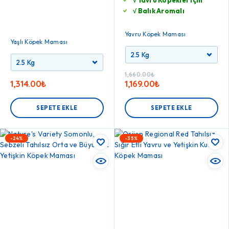
√ Balık Aromalı
Yavru Köpek Maması
Yaşlı Köpek Maması
1,660.00
₺
1,314.00
₺
1,169.00
₺
SEPETE EKLE
SEPETE EKLE
-24%
-35%