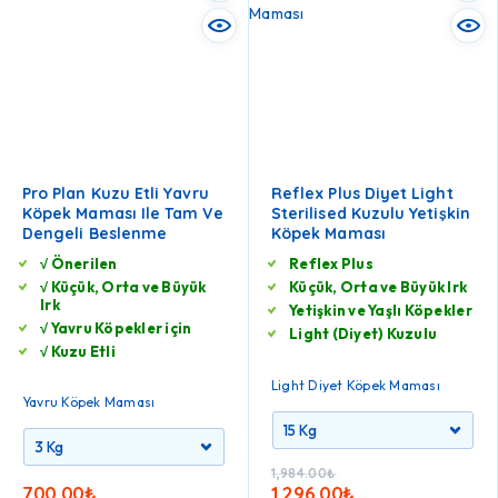
Pro Plan Kuzu Etli Yavru
Reflex Plus Diyet Light
Köpek Maması Ile Tam Ve
Sterilised Kuzulu Yetişkin
Dengeli Beslenme
Köpek Maması
√ Önerilen
Reflex Plus
√ Küçük, Orta ve Büyük
Küçük, Orta ve Büyük Irk
Irk
Yetişkin ve Yaşlı Köpekler
√ Yavru Köpekler için
Light (Diyet) Kuzulu
√ Kuzu Etli
Light Diyet Köpek Maması
Yavru Köpek Maması
1,984.00
₺
700.00
₺
1,296.00
₺