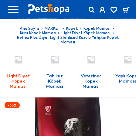
Ana Sayfa
MARKET
Köpek
Köpek Maması
Kuru Köpek Maması
Light Diyet Köpek Maması
Reflex Plus Diyet Light Sterilised Kuzulu Yetişkin Köpek
Maması
Light Diyet
Tahılsız
Veteriner
Yaşlı Köp
Köpek
Köpek
Köpek
Mamas
Maması
Maması
Maması
-35%