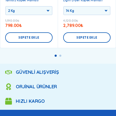
Tahılsız Köpek Maması
Light Diyet Köpek Maması
1,190.00
₺
4,120.00
₺
798.00
₺
2,789.00
₺
SEPETE EKLE
SEPETE EKLE
GÜVENLİ ALIŞVERİŞ
ORJİNAL ÜRÜNLER
HIZLI KARGO