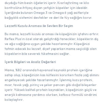
duyduğu tüm besin öğelerini içerir. Kısırlaştırılmış ve kilo
kontrolüne ihtiyaç duyan yetişkin köpekler için idealdir.
İçeriğinde bulunan Omega 3 ve Omega 6 yağ asitleriyle
bağışıklık sistemini destekler ve deri ile tüy sağlığını korur.
Lezzetli Kuzulu Aroması ile Sevilen Bir Seçim
Bu mama, lezzetli kuzulu aroması ile köpeğinizin iştahını artırır.
Reflex Plus’ın özel olarak geliştirdiği tanecikler, köpeklerin diş
ve ağız sağlığına uygun şekilde hazırlanmıştır. Köpeğinizi
tatmin edecek bu lezzet, diyet yaparken mama seçiciliği olan
köpeklerin bile severek tüketmesini sağlar.
İçerik Bilgileri ve Analiz Değerleri
Mama, %82 oranında hayvansal kaynaklı protein içeriğine
sahip olup, köpeğinizin kas kütlesini korurken fazla yağ alımını
engelleyecek şekilde tasarlanmıştır. İşlenmiş kuzu proteini,
mısır, tavuk yağı, pirinç ve şeker pancarı gibi doğal bileşenler
içerir. Yüksek kaliteli protein kaynakları, köpeğinizin güçlü ve
enerjik kalmasına yardımcı olurken, katkısız formülü sindirimi
kolaylaştırır.