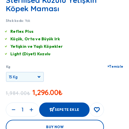
Sterilised Kuzulu Yetişkin
Köpek Maması
Stok kodu:
Yok
Reflex Plus
Küçük, Orta ve Büyük Irk
Yetişkin ve Yaşlı Köpekler
Light (Diyet) Kuzulu
Temizle
Kg
1,296.00
₺
1,984.00
₺
SEPETE EKLE
BUY NOW