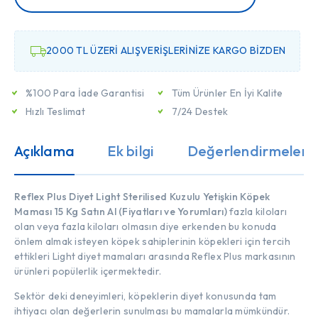
2000 TL ÜZERİ ALIŞVERİŞLERİNİZE KARGO BİZDEN
%100 Para İade Garantisi
Tüm Ürünler En İyi Kalite
Hızlı Teslimat
7/24 Destek
Açıklama
Ek bilgi
Değerlendirmeler (
Reflex Plus Diyet Light Sterilised Kuzulu Yetişkin Köpek
Maması 15 Kg Satın Al (Fiyatları ve Yorumları)
fazla kiloları
olan veya fazla kiloları olmasın diye erkenden bu konuda
önlem almak isteyen köpek sahiplerinin köpekleri için tercih
ettikleri Light diyet mamaları arasında Reflex Plus markasının
ürünleri popülerlik içermektedir.
Sektör deki deneyimleri, köpeklerin diyet konusunda tam
ihtiyacı olan değerlerin sunulması bu mamalarla mümkündür.