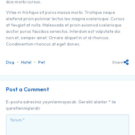
duis morbi cursus.
Vitae in tristique sit purus massa morbi. Tristique neque
eleifend proin pulvinar lectus leo magna scelerisque. Cursus
at feugiat at nulla. Malesuada et proin euismod scelerisque
auctor purus faucibus senectus. Interdum est vulputate dui
non et, semper amet. Ornare aliquet in ut id rhoncus.
Condimentum rhoncus at eget donec.
Dog
Hotel
Pet
Share
Post a Comment
E-posta adresiniz yayınlanmayacak.
Gerekli alanlar
*
ile
işaretlenmişlerdir