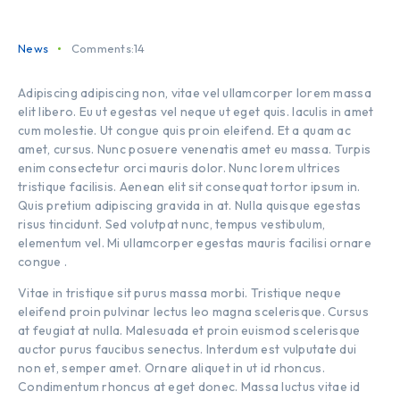
News
Comments:14
Adipiscing adipiscing non, vitae vel ullamcorper lorem massa
elit libero. Eu ut egestas vel neque ut eget quis. Iaculis in amet
cum molestie. Ut congue quis proin eleifend. Et a quam ac
amet, cursus. Nunc posuere venenatis amet eu massa. Turpis
enim consectetur orci mauris dolor. Nunc lorem ultrices
tristique facilisis. Aenean elit sit consequat tortor ipsum in.
Quis pretium adipiscing gravida in at. Nulla quisque egestas
risus tincidunt. Sed volutpat nunc, tempus vestibulum,
elementum vel. Mi ullamcorper egestas mauris facilisi ornare
congue .
Vitae in tristique sit purus massa morbi. Tristique neque
eleifend proin pulvinar lectus leo magna scelerisque. Cursus
at feugiat at nulla. Malesuada et proin euismod scelerisque
auctor purus faucibus senectus. Interdum est vulputate dui
non et, semper amet. Ornare aliquet in ut id rhoncus.
Condimentum rhoncus at eget donec. Massa luctus vitae id