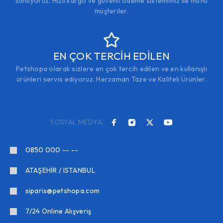
sunuyoruz. Hızlı kargo ve güvenli ödeme sistemimiz ile mutlu
müşteriler.
EN ÇOK TERCİH EDİLEN
Petshopa olarak sizlere en çok tercih edilen ve en kullanışlı
ürünleri servis ediyoruz. Herzaman Taze ve Kaliteli Ürünler.
SOSYAL MEDYA:
0850 000 -- --
ATAŞEHİR / ISTANBUL
siparis@petshopa.com
7/24 Online Alışveriş