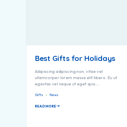
Best Gifts for Holidays
Adipiscing adipiscing non, vitae vel
ullamcorper lorem massa elit libero. Eu ut
egestas vel neque ut eget quis.…
Gifts
News
READ MORE