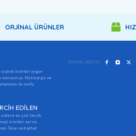
ORJİNAL ÜRÜNLER
HIZ
SOSYAL MEDYA:
A
orjinal ürünleri uygun
re sunuyoruz. Hızlı kargo ve
stemimiz ile mutlu
RCİH EDİLEN
sizlere en çok tercih
nışlı ürünleri servis
an Taze ve Kaliteli