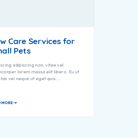
w Care Services for
all Pets
iscing adipiscing non, vitae vel
mcorper lorem massa elit libero. Eu ut
tas vel neque ut eget quis.…
D MORE