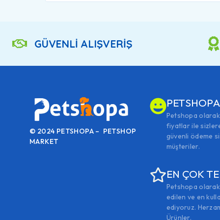
GÜVENLİ ALIŞVERİŞ
PETSHOP
Petshopa olarak 
fiyatlar ile sizle
© 2024 PETSHOPA – PETSHOP
güvenli ödeme si
MARKET
müşteriler.
EN ÇOK TE
Petshopa olarak 
edilen ve en kulla
ediyoruz. Herzam
Ürünler.