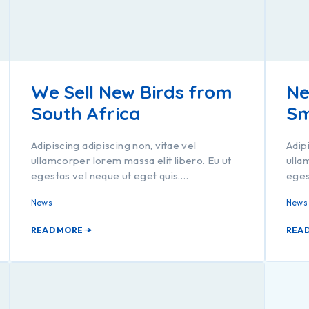
We Sell New Birds from
Ne
South Africa
Sm
Adipiscing adipiscing non, vitae vel
Adip
ullamcorper lorem massa elit libero. Eu ut
ulla
egestas vel neque ut eget quis.…
eges
News
News
READ MORE
REA