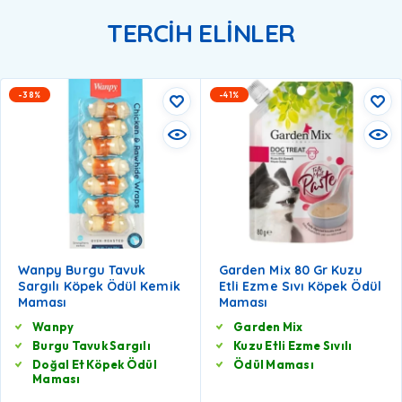
TERCİH ELİNLER
-38%
-41%
Wanpy Burgu Tavuk
Garden Mix 80 Gr Kuzu
Sargılı Köpek Ödül Kemik
Etli Ezme Sıvı Köpek Ödül
Maması
Maması
Wanpy
Garden Mix
Burgu Tavuk Sargılı
Kuzu Etli Ezme Sıvılı
Doğal Et Köpek Ödül
Ödül Maması
Maması