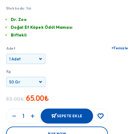
Stok kodu:
Yok
Dr. Zoo
Doğal Et Köpek Ödül Maması
Biftekli
Temizle
Adet
Kg
65.00
₺
83.00
₺
SEPETE EKLE
BUY NOW