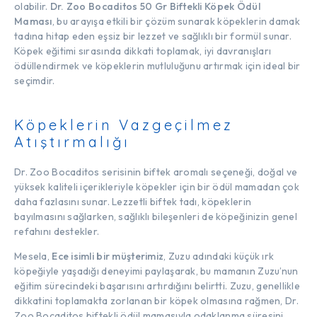
olabilir.
Dr. Zoo Bocaditos 50 Gr Biftekli Köpek Ödül
Maması
, bu arayışa etkili bir çözüm sunarak köpeklerin damak
tadına hitap eden eşsiz bir lezzet ve sağlıklı bir formül sunar.
Köpek eğitimi sırasında dikkati toplamak, iyi davranışları
ödüllendirmek ve köpeklerin mutluluğunu artırmak için ideal bir
seçimdir.
Köpeklerin Vazgeçilmez
Atıştırmalığı
Dr. Zoo Bocaditos serisinin biftek aromalı seçeneği, doğal ve
yüksek kaliteli içerikleriyle köpekler için bir ödül mamadan çok
daha fazlasını sunar. Lezzetli biftek tadı, köpeklerin
bayılmasını sağlarken, sağlıklı bileşenleri de köpeğinizin genel
refahını destekler.
Mesela,
Ece isimli bir müşterimiz
, Zuzu adındaki küçük ırk
köpeğiyle yaşadığı deneyimi paylaşarak, bu mamanın Zuzu’nun
eğitim sürecindeki başarısını artırdığını belirtti. Zuzu, genellikle
dikkatini toplamakta zorlanan bir köpek olmasına rağmen, Dr.
Zoo Bocaditos biftekli ödül mamasıyla odaklanma süresini