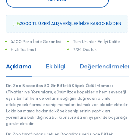
2000 TL ÜZERİ ALIŞVERİŞLERİNİZE KARGO BİZDEN
%100 Para İade Garantisi
Tüm Ürünler En İyi Kalite
Hızlı Teslimat
7/24 Destek
Açıklama
Ek bilgi
Değerlendirmeler (
Dr. Zoo Bocaditos 50 Gr Biftekli Köpek Ödül Maması
(Fiyatları ve Yorumları)
, günümüzde köpeklerin hem seveceği
eşsiz bir tat hem de onların sağlığını doğrudan olumlu
etkileyecek formüle sahip mamaları bulmak zor olabilmektedir.
Lakin bu mama hakkında köpek sahiplerinin yaptıkları
yorumlara bakıldığında bu iki unsuru da en iyi şekilde başardığı
görülmektedir.
Dr. Zoo tarafından üretilen Bocaditos serisinde Biftek