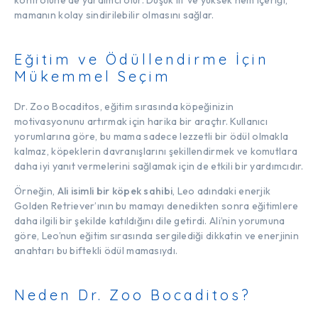
kontrolüne de yardımcı olur. Düşük lif ve yüksek nem içeriği,
mamanın kolay sindirilebilir olmasını sağlar.
Eğitim ve Ödüllendirme İçin
Mükemmel Seçim
Dr. Zoo Bocaditos, eğitim sırasında köpeğinizin
motivasyonunu artırmak için harika bir araçtır. Kullanıcı
yorumlarına göre, bu mama sadece lezzetli bir ödül olmakla
kalmaz, köpeklerin davranışlarını şekillendirmek ve komutlara
daha iyi yanıt vermelerini sağlamak için de etkili bir yardımcıdır.
Örneğin,
Ali isimli bir köpek sahibi
, Leo adındaki enerjik
Golden Retriever’ının bu mamayı denedikten sonra eğitimlere
daha ilgili bir şekilde katıldığını dile getirdi. Ali’nin yorumuna
göre, Leo’nun eğitim sırasında sergilediği dikkatin ve enerjinin
anahtarı bu biftekli ödül mamasıydı.
Neden Dr. Zoo Bocaditos?