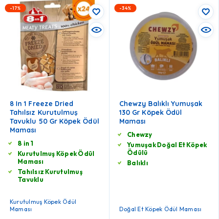
-17%
-34%
8 In 1 Freeze Dried
Chewzy Balıklı Yumuşak
Tahılsız Kurutulmuş
130 Gr Köpek Ödül
Tavuklu 50 Gr Köpek Ödül
Maması
Maması
Chewzy
8 in 1
Yumuşak Doğal Et Köpek
Ödülü
Kurutulmuş Köpek Ödül
Maması
Balıklı
Tahılsız Kurutulmuş
Tavuklu
Kurutulmuş Köpek Ödül
Maması
Doğal Et Köpek Ödül Maması