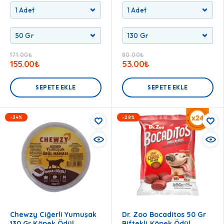
171.00
₺
80.00
₺
155.00
₺
53.00
₺
SEPETE EKLE
SEPETE EKLE
-34%
-28%
Chewzy Ciğerli Yumuşak
Dr. Zoo Bocaditos 50 Gr
130 Gr Köpek Ödül
Biftekli Köpek Ödül