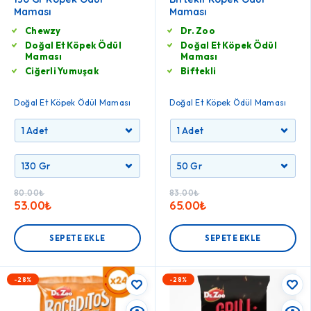
Maması
Maması
Chewzy
Dr. Zoo
Doğal Et Köpek Ödül
Doğal Et Köpek Ödül
Maması
Maması
Ciğerli Yumuşak
Biftekli
Doğal Et Köpek Ödül Maması
Doğal Et Köpek Ödül Maması
80.00
₺
83.00
₺
53.00
₺
65.00
₺
SEPETE EKLE
SEPETE EKLE
-28%
-28%