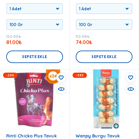
122.00
₺
112.00
₺
81.00
₺
74.00
₺
SEPETE EKLE
SEPETE EKLE
-28%
-38%
Rinti Chicko Plus Tavuk
Wanpy Burgu Tavuk