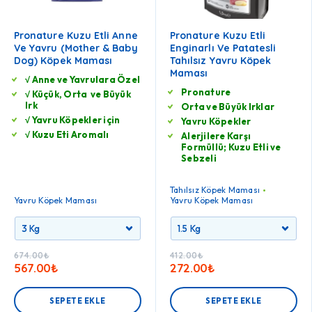
Pronature Kuzu Etli Anne
Pronature Kuzu Etli
Ve Yavru (Mother & Baby
Enginarlı Ve Patatesli
Dog) Köpek Maması
Tahılsız Yavru Köpek
Maması
√ Anne ve Yavrulara Özel
Pronature
√ Küçük, Orta ve Büyük
Irk
Orta ve Büyük Irklar
√ Yavru Köpekler için
Yavru Köpekler
√ Kuzu Eti Aromalı
Alerjilere Karşı
Formüllü; Kuzu Etli ve
Sebzeli
Tahılsız Köpek Maması
Yavru Köpek Maması
Yavru Köpek Maması
674.00
₺
412.00
₺
567.00
₺
272.00
₺
SEPETE EKLE
SEPETE EKLE