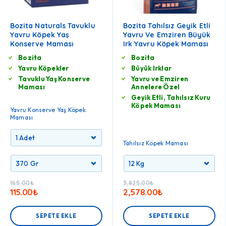
Bozita Naturals Tavuklu
Bozita Tahılsız Geyik Etli
Yavru Köpek Yaş
Yavru Ve Emziren Büyük
Konserve Maması
Irk Yavru Köpek Maması
Bozita
Bozita
Yavru Köpekler
Büyük Irklar
Tavuklu Yaş Konserve
Yavru ve Emziren
Maması
Annelere Özel
Geyik Etli, Tahılsız Kuru
Köpek Maması
Yavru Konserve Yaş Köpek
Maması
Tahılsız Köpek Maması
165.00
₺
3,825.00
₺
115.00
₺
2,578.00
₺
SEPETE EKLE
SEPETE EKLE