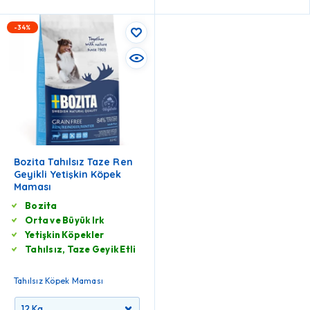
-34%
Bozita Tahılsız Taze Ren
Geyikli Yetişkin Köpek
Maması
Bozita
Orta ve Büyük Irk
Yetişkin Köpekler
Tahılsız, Taze Geyik Etli
Tahılsız Köpek Maması