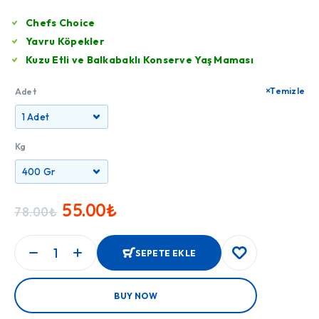
Chefs Choice
Yavru Köpekler
Kuzu Etli ve Balkabaklı Konserve Yaş Maması
Temizle
Adet
Kg
55.00
₺
78.00
₺
SEPETE EKLE
BUY NOW