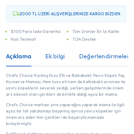
2000 TL ÜZERİ ALIŞVERİŞLERİNİZE KARGO BİZDEN
%100 Para İade Garantisi
Tüm Ürünler En İyi Kalite
Hızlı Teslimat
7/24 Destek
Açıklama
Ek bilgi
Değerlendirmeler (
Chefs Choice Kıyılmış Kuzu Etli ve Balkabaklı Yavru Köpek Yaş
Konserve Maması, Hem kuzu eti hem de balkabaklı aroması ile
yavru köpeklerin severek yediği, yerken gelişimlerinde önem
arz edecek olan içerikleri de birlikte aldığı eşsiz bir mama.
Chefs Choice markası yine yapacağını yaparak mama ile ilgili
eşsiz bir tat yakalamayı başarmış ayrıca yavru köpekler için
önem arz eden tüm içerikleri de başarıyla mamada
birleştirmiştir.
PetShopA platformumuz üzerinden mamayı hem uygun