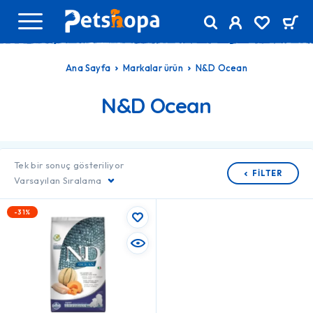
Ana Sayfa
Markalar ürün
N&D Ocean
N&D Ocean
Tek bir sonuç gösteriliyor
FILTER
Varsayılan Sıralama
-31%