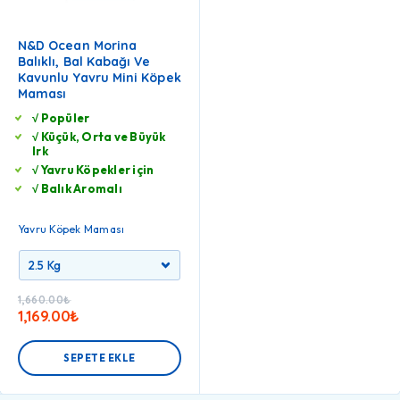
N&D Ocean Morina
Balıklı, Bal Kabağı Ve
Kavunlu Yavru Mini Köpek
Maması
√ Popüler
√ Küçük, Orta ve Büyük
Irk
√ Yavru Köpekler için
√ Balık Aromalı
Yavru Köpek Maması
1,660.00
₺
1,169.00
₺
SEPETE EKLE