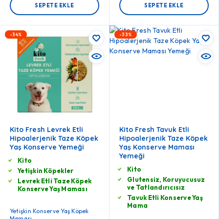
SEPETE EKLE
SEPETE EKLE
-34%
-33%
Kito Fresh Levrek Etli
Kito Fresh Tavuk Etli
Hipoalerjenik Taze Köpek
Hipoalerjenik Taze Köpek
Yaş Konserve Yemeği
Yaş Konserve Maması
Yemeği
Kito
Kito
Yetişkin Köpekler
Glutensiz, Koruyucusuz
Levrek Etli Taze Köpek
ve Tatlandırıcısız
Konserve Yaş Maması
Tavuk Etli Konserve Yaş
Mama
Yetişkin Konserve Yaş Köpek
Maması