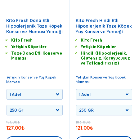
Kito Fresh Dana Etli
Kito Fresh Hindi Etli
Hipoalerjenik Taze Köpek
Hipoalerjenik Taze Köpek
Konserve Maması Yemeği
Yaş Konserve Yemeği
Kito Fresh
Kito Fresh
Yetişkin Köpekler
Yetişkin Köpekler
Taze Dana Etli Konserve
Hindili (Hipoalerjenik,
Maması
Glutensiz, Koruyucusuz
ve Tatlandırıcısız)
Yetişkin Konserve Yaş Köpek
Yetişkin Konserve Yaş Köpek
Maması
Maması
191.00
₺
183.00
₺
127.00
₺
121.00
₺